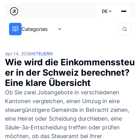
Zurück
DE
Steuern Archives | LedgerPeek
Country
Categories
Dienstleistungen
Deutsch
Branchen
Apr 14, 2026
STEUERN
Wie wird die Einkommenssteu
Preise
Français
er in der Schweiz berechnet?
Praktische Leitfäden
Eine klare Übersicht
English
Über uns
Ob Sie zwei Jobangebote in verschiedenen
Kantonen vergleichen, einen Umzug in eine
steuergünstigere Gemeinde in Betracht ziehen,
eine Heirat oder Scheidung durchleben, eine
Säule-3a-Entscheidung treffen oder prüfen
möchten, ob das Steueramt bei Ihrer