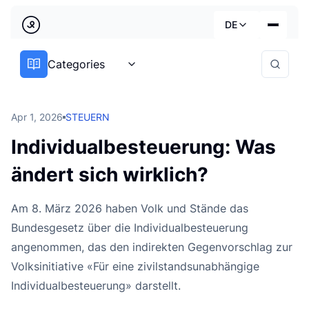
Zurück
DE
Country
Categories
Dienstleistungen
Deutsch
Branchen
Apr 1, 2026
STEUERN
Preise
Français
Individualbesteuerung: Was
Praktische Leitfäden
ändert sich wirklich?
English
Über uns
Am 8. März 2026 haben Volk und Stände das
Bundesgesetz über die Individualbesteuerung
angenommen, das den indirekten Gegenvorschlag zur
Volksinitiative «Für eine zivilstandsunabhängige
Individualbesteuerung» darstellt.