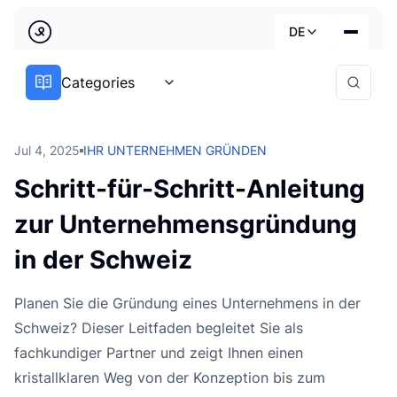
Zurück
DE
Country
Categories
Dienstleistungen
Deutsch
Branchen
Jul 4, 2025
IHR UNTERNEHMEN GRÜNDEN
Preise
Français
Schritt-für-Schritt-Anleitung
Praktische Leitfäden
zur Unternehmensgründung
English
Über uns
in der Schweiz
Planen Sie die Gründung eines Unternehmens in der
Schweiz? Dieser Leitfaden begleitet Sie als
fachkundiger Partner und zeigt Ihnen einen
kristallklaren Weg von der Konzeption bis zum