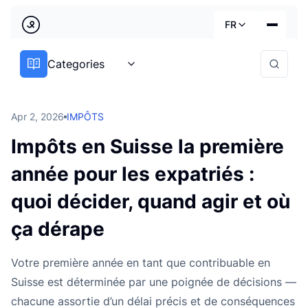
Précédent
FR
Country
Categories
Nos services
Deutsch
Secteurs d'activité
Apr 2, 2026
IMPÔTS
Tarifs
Français
Impôts en Suisse la première
Guides pratiques
année pour les expatriés :
English
À propos
quoi décider, quand agir et où
ça dérape
Votre première année en tant que contribuable en
Suisse est déterminée par une poignée de décisions —
chacune assortie d’un délai précis et de conséquences