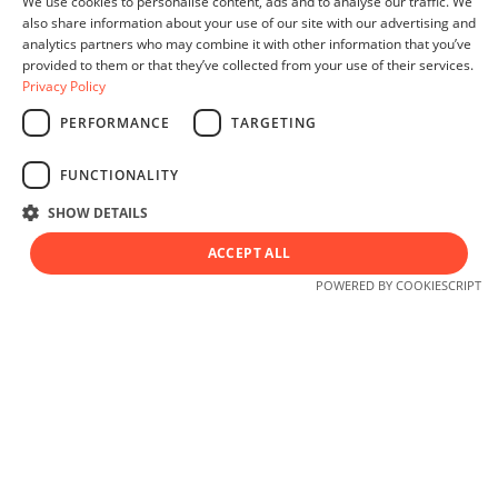
We use cookies to personalise content, ads and to analyse our traffic. We
Si votre entreprise ne dispose pas de ses propres
also share information about your use of our site with our advertising and
locaux, nous mettons à disposition une adresse c/o
analytics partners who may combine it with other information that you’ve
comme siège officiel et assurons le transfert de tout
provided to them or that they’ve collected from your use of their services.
le courrier.
Privacy Policy
PERFORMANCE
TARGETING
Français
Prendre rendez-vous
FUNCTIONALITY
SHOW DETAILS
Envoyer une demande
ACCEPT ALL
© 2026 Tous droits réservés.
POWERED BY COOKIESCRIPT
Accompagnement supplémentaire
pour fondateurs non-résidents et
expatriés
Directeur résident en Suisse