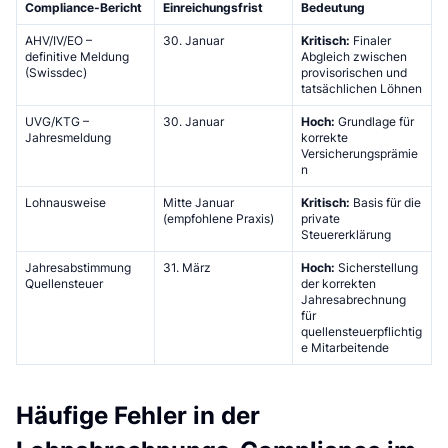
Compliance-Bericht
Einreichungsfrist
Bedeutung
AHV/IV/EO –
30. Januar
Kritisch:
Finaler
definitive Meldung
Abgleich zwischen
(Swissdec)
provisorischen und
tatsächlichen Löhnen
UVG/KTG –
30. Januar
Hoch:
Grundlage für
Jahresmeldung
korrekte
Versicherungsprämie
n
Lohnausweise
Mitte Januar
Kritisch:
Basis für die
(empfohlene Praxis)
private
Steuererklärung
Jahresabstimmung
31. März
Hoch:
Sicherstellung
Quellensteuer
der korrekten
Jahresabrechnung
für
quellensteuerpflichtig
e Mitarbeitende
Häufige Fehler in der