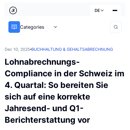
Zurück
DE
Country
Categories
Dienstleistungen
Deutsch
Branchen
Dec 10, 2025
BUCHHALTUNG & GEHALTSABRECHNUNG
Preise
Français
Lohnabrechnungs-
Praktische Leitfäden
Compliance in der Schweiz im
English
Über uns
4. Quartal: So bereiten Sie
sich auf eine korrekte
Jahresend- und Q1-
Berichterstattung vor